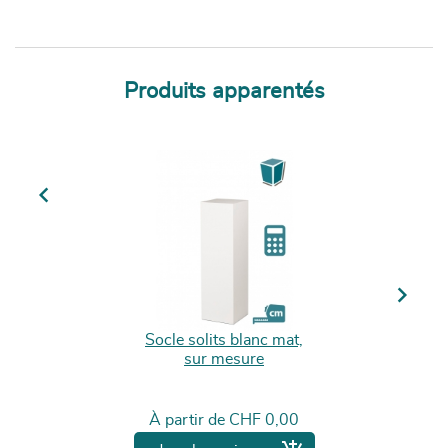
Produits apparentés
Previous
Next
Socle solits blanc mat,
sur mesure
Prix
À partir de
CHF 0,00