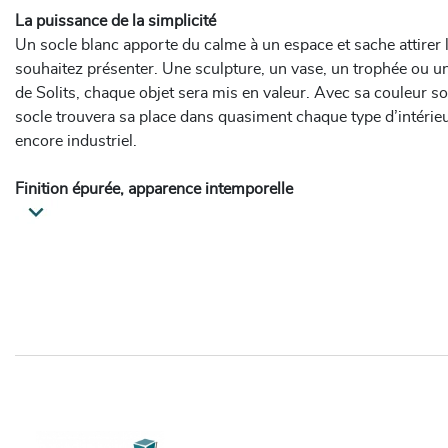
La puissance de la simplicité
Un socle blanc apporte du calme à un espace et sache attirer l
souhaitez présenter. Une sculpture, un vase, un trophée ou un
de Solits, chaque objet sera mis en valeur. Avec sa couleur s
socle trouvera sa place dans quasiment chaque type d’intérie
encore industriel.
Finition épurée, apparence intemporelle
Nos socles blancs sont faits de MDF (médium) et sont finis a
mat, de haute qualité. Cette finition est résistante aux rayures
angles très droits et crée une apparence très professionnelle
9016 (blanc trafic), une nuance de blanc claire et neutre. Av
n’aurez pas à craindre des endommagements. Ces socles blan
durablement leur apparence. Nos socles sont tous munis de co
et sur mesure, d’une épaisseur de 4 mm. Cela protège aussi bi
Une solution adaptée pour chaque espace
Comme ils sont creux à l’intérieur, les socles de Solits sont 