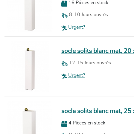
16 Pièces en stock
Avec notre propre atelier de fabrication, nos délais de livraiso
possibilités nombreuses. Vous êtes à la recherche d’un socle
8-10 Jours ouvrés
dimensions au choix, avec un adhésif ou avec d’autres option
avec plaisir. N’hésitez pas à nous contacter.
Urgent?
socle solits blanc mat, 20
12-15 Jours ouvrés
Urgent?
socle solits blanc mat, 25
4 Pièces en stock