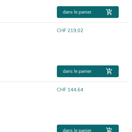

dans le panier
Prix
CHF 219,02

dans le panier
Prix
CHF 144,64

dans le panier