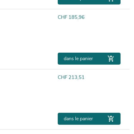
Prix
CHF 185,96

dans le panier
Prix
CHF 213,51

dans le panier