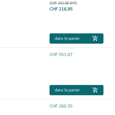
Prix de base
CHF 241.06 (HT)
Prix
CHF 216,95

dans le panier
Prix
CHF 551,07

dans le panier
Prix
CHF 260,35