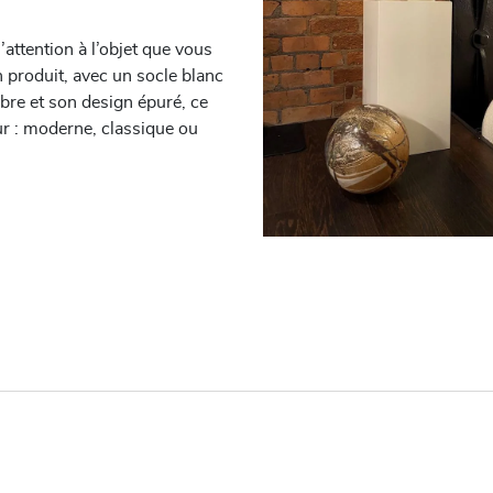
’attention à l’objet que vous
 produit, avec un socle blanc
obre et son design épuré, ce
ur : moderne, classique ou
vec un revêtement acrylique
 et à la lumière, donne des
. La couleur est proche du RAL
ec un usage prudent, vous
cs sont faits pour conserver
ussinets en feutre résistant
en votre socle que votre sol.
légers et étonnamment forts :