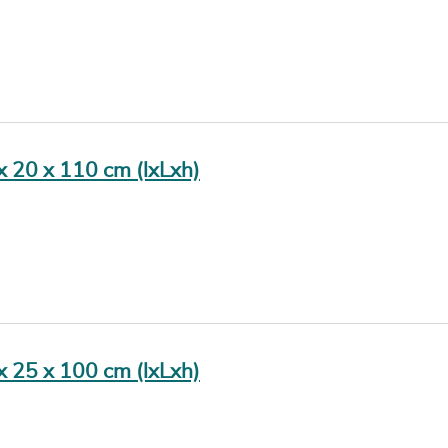
n sont courts et les
 blanc sur mesure, selon des
s ? Nous vous conseillons
 x 20 x 110 cm (lxLxh)
 x 25 x 100 cm (lxLxh)