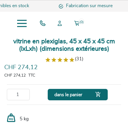
les en stock
Fabrication sur mesure
(0)
vitrine en plexiglas, 45 x 45 x 45 cm
(lxLxh) (dimensions extérieures)
(31)
CHF 274,12
CHF 274,12
TTC

dans le panier
5 kg