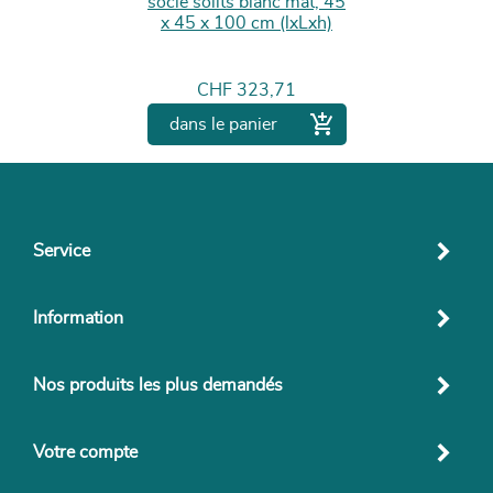
socle solits blanc mat, 45
x 45 x 100 cm (lxLxh)
Prix
CHF 323,71

dans le panier
Service
Information
Nos produits les plus demandés
Votre compte