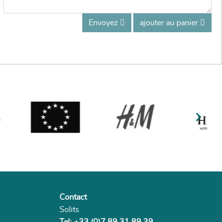
Envoyez
ajouter au panier

Contact
Solits
Tel: +33 (0)7 89 31 89 39