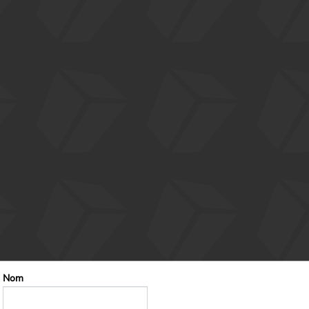
Plinthe
Eclairage
Plateau tournant
Electronique
Supplémentaire
CHF
0
kg
hors livraison, hors TVA
Nom