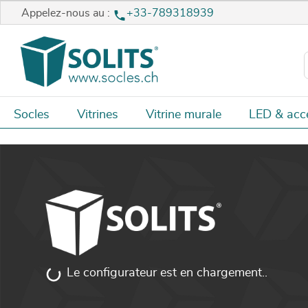
Appelez-nous au :
+33-789318939
Socles
Vitrines
Vitrine murale
LED & acc
Le configurateur est en chargement..