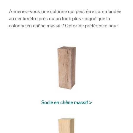
Aimeriez-vous une colonne qui peut être commandée
au centimètre près ou un look plus soigné que la
colonne en chêne massif ? Optez de préférence pour
une colonne en placage de chêne dans ce cas-là.
Finition en vernis transparent ou en noir laqué. Le
socle en placage de chêne peut également être
combiné avec une vitrine et un éclairage pour mettre
les produits sous les projecteurs ou afin de les
protéger.
Socle en chêne massif >