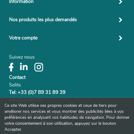
Information
Nos produits les plus demandés
Votre compte
Suivez nous
Contact
Solits
Tel: +33 (0)7 89 31 89 39
info@socles.ch
Ce site Web utilise ses propres cookies et ceux de tiers pour
améliorer nos services et vous montrer des publicités liées à vos
Nos clients nous donnent une moyenne de 8,8 sur 10.
préférences en analysant vos habitudes de navigation. Pour donner
Consultez nos 1982 avis ici
votre consentement à son utilisation, appuyez sur le bouton
Accepter.