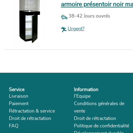
armoire présentoir noir ma
38-42 Jours ouvrés
Urgent?
Service
Information
Livraison
l'Equipe
Paiement
Conditions générales de
Rétractation & service
vente
Droit de rétractation
Droit de rétractation
FAQ
Politique de confidentialité