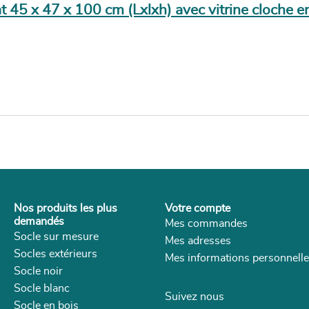
t 45 x 47 x 100 cm (Lxlxh) avec vitrine cloche en
Nos produits les plus
Votre compte
demandés
Mes commandes
Socle sur mesure
Mes adresses
Socles extérieurs
Mes informations personnell
Socle noir
Socle blanc
Suivez nous
Socle en bois