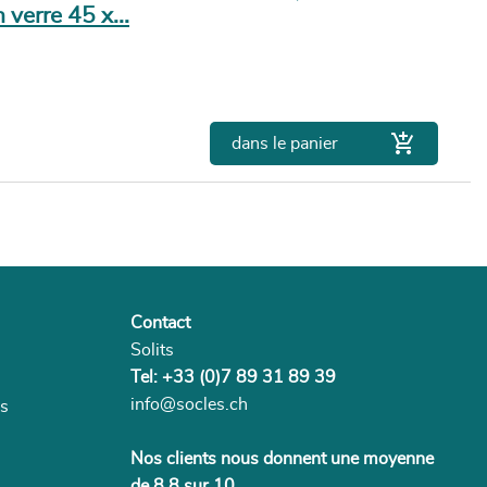
 verre 45 x...

dans le panier
Contact
Solits
Tel: +33 (0)7 89 31 89 39
info@socles.ch
es
Nos clients nous donnent une moyenne
de 8,8 sur 10.