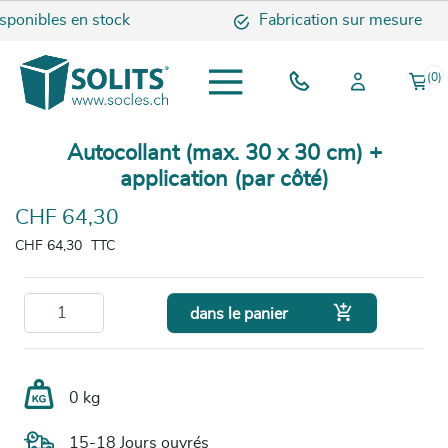
onibles en stock
Fabrication sur mesure
(0)
Autocollant (max. 30 x 30 cm) +
application (par côté)
CHF 64,30
CHF 64,30
TTC

dans le panier
0 kg
15-18 Jours ouvrés