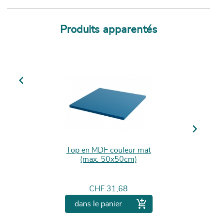
Produits apparentés
Previous
Next
Top en MDF couleur mat
(max. 50x50cm)
Prix
CHF 31,68

dans le panier