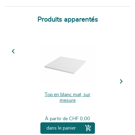
Produits apparentés
Previous
Next
Top en blanc mat, sur
mesure
Prix
À partir de
CHF 0,00

dans le panier